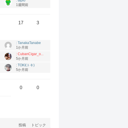
: tapio
1週間前
17
3
: TanakaTanabe
1か月前
: CubanCigar_o...
5か月前
: TOKI(トキ)
5か月前
0
0
投稿
トピック