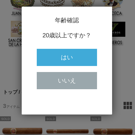
年齢確認
20歳以上ですか？
はい
いいえ
トップ
/
キューバ産葉巻
/ ラモン・アロネス
3
アイテム
SOLD
SOLD
SOLD