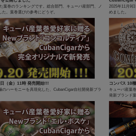
グを公開しました
CubanCiga
に販売された葉巻のランキングです。総合部門、キューバ産部門、ノ
2025年11月
した。葉巻選びの参考にどうぞ。
めました。
日（金）11時 発売開始!!!
コンパス 10種
ハーモニーを具現化した、CubanCigar自社開発新ブラ
キューバ産葉巻
発新ブランド