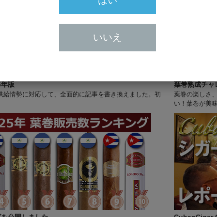
はい
いいえ
6年版
葉巻熟成チャ
供給情勢に対応して、全面的に記事を書き換えました。初
葉巻の楽しさ、
い！葉巻が美