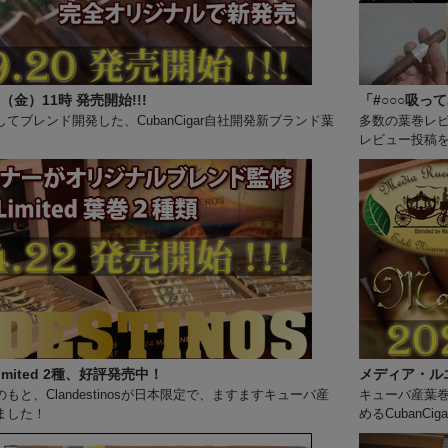
（金）11時 発売開始!!!
「#○○○吸っ
ブレンド開発した、CubanCigar自社開発新ブランド葉
多数の葉巻レ
レビュー投稿
imited 2種、好評発売中！
メディア・ルエ
と、Clandestinosが日本限定で、ますますキューバ産
キューバ産葉
ました！
めるCubanC