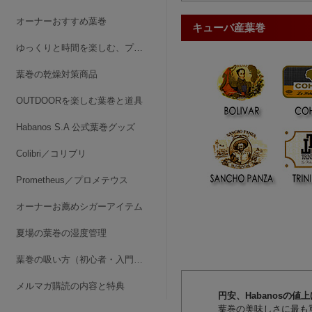
オーナーおすすめ葉巻
キューバ産葉巻
ゆっくりと時間を楽しむ、プレミアム中のプレミアムシガー
葉巻の乾燥対策商品
OUTDOORを楽しむ葉巻と道具
Habanos S.A 公式葉巻グッズ
Colibri／コリブリ
Prometheus／プロメテウス
オーナーお薦めシガーアイテム
夏場の葉巻の湿度管理
葉巻の吸い方（初心者・入門編）
メルマガ購読の内容と特典
円安、Habanosの値上
葉巻の美味しさに最も