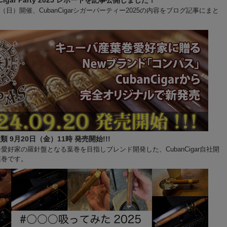
r Cigar Party 2025 レポートを記事公開しました！
9日（日）開催、CubanCigarシガーパーティー2025の内容をブログ記事にまと
類 9月20日（金）11時 発売開始!!!
愛好家の羅針盤となる葉巻を目指しブレンド開発した、CubanCigar自社開
葉巻です。