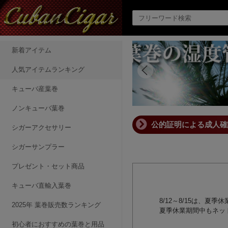
新着アイテム
人気アイテムランキング
キューバ産葉巻
ノンキューバ葉巻
公的証明による成人確
シガーアクセサリー
シガーサンプラー
プレゼント・セット商品
キューバ直輸入葉巻
8/12～8/15は、
2025年 葉巻販売数ランキング
夏季休業期間中もネッ
初心者におすすめの葉巻と用品