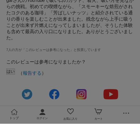
garさんのYouTubeで吸い口のカット、着火、吸い方を見なが
らの挑戦。初めての喫煙ながら、「スモーキーな焙煎がされ
たコクのある珈琲」「芳ばしいナッツ」と紹介されている通
必須
りの香りを楽しむことが出来ました。残念ながら上手に吸う
ことが出来ず片燃えになってしまいましたが、そうした体験
も含めて最高の入り口になりました。ありがとうございまし
た。
7人の方が「このレビューは参考になった」と投票しています
このレビューは参考になりましたか？
（
報告する
）
Eメール
電話
どちらでもよい
プライバシーポリシーをご確認ください。
トップ
ログイン
お気に入り
カート
プライバシーポリシーを確認しました。