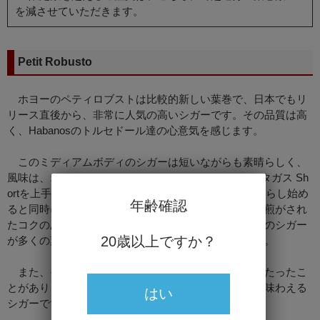
を減させていただきます。
Petit Robusto
ホヨーのペティロブストは比較的新しい葉巻で、日本でもリ
リース直後から、非常に人気の高いシガーです。その品質は高
く、Habanosのトルセドール達の心意気を感じます。
このミディアムボディのシガーは短いながらも素晴らしく、
風味は、オヨー・ド・モントレー Epicure 2 と、パルタガス Sh
ortを上手くミックスさせたようなフレーバーです。燻らし始め
年齢確認
ると同時に口腔に広がる豊かな甘み、スモーキーな焙煎がされ
たコクのある珈琲、そして芳ばしいナッツの風味。このシガー
20歳以上ですか？
が多くの葉巻愛好家に好まれる理由が良くわかります。
また、その品質の高さから、ドローの悪いものに当たったこ
とがありません。正統派ハバナシガーの風味が充分に味わえる
はい
シガーです。