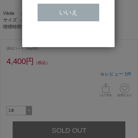
いいえ
Vitola ：ペティロブスト
サイズ ：102mm×19.84mｍ
喫煙時間：約30min
[商品コード ] hoy003
4,400円
（税込）
レビュー 1件