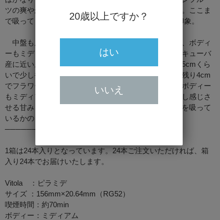
ツの爽やかな甘みと香り、極上の風味とバランスです。ここま
20歳以上ですか？
で吸ってきて、H.アップマン No.2の方が近いような印象。
中盤も風味の心地よさ、バランスの良さは変わらず、ボディ
はい
ーもミディアム。自ら開発した葉巻ながら、ここまでキューバ
産に近い風味に驚いています。これは美味しい。残り5cmくら
いで少し香ばしさがアップ。これは…きな粉？さらに残り4cm
でフラワーブーケの香りが出現。苦みや渋みもなく、ボディー
いいえ
もミディアムをキープ。最後はウッディーノートを少し感じさ
せる甘みと香ばしさでフィニッシュ。終始キューバ産を吸って
いるかのような、上質で至福の葉巻でした。
───────────────
1箱は24本入りとなっています。24本ご注文いただければ、箱
入り24本でお届けいたします。
Vitola ：ピラミデ
サイズ ：156mm×20.64mm（RG52）
喫煙時間：約70min
ボディー：ミディアム