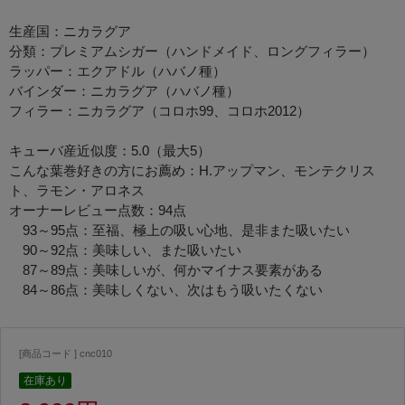
生産国：ニカラグア
分類：プレミアムシガー（ハンドメイド、ロングフィラー）
ラッパー：エクアドル（ハバノ種）
バインダー：ニカラグア（ハバノ種）
フィラー：ニカラグア（コロホ99、コロホ2012）
キューバ産近似度：5.0（最大5）
こんな葉巻好きの方にお薦め：H.アップマン、モンテクリス
ト、ラモン・アロネス
オーナーレビュー点数：94点
93～95点：至福、極上の吸い心地、是非また吸いたい
90～92点：美味しい、また吸いたい
87～89点：美味しいが、何かマイナス要素がある
84～86点：美味しくない、次はもう吸いたくない
[商品コード ] cnc010
在庫あり