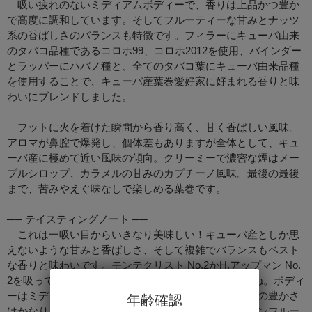
吸い疲れのないミディアムボディーで、香りは上品かつ豊か
で高度に調和しています。そしてフルーティーな甘みとナッツ
系の香ばしさのバランスも特徴です。フィラーにキューバ由来
のタバコ品種であるコロホ99、コロホ2012を使用、バインダー
とラッパーにハバノ種と、全てのタバコ葉にキューバ由来品種
を使用することで、キューバ産葉巻愛好家に好まれる香りと味
わいにブレンドしました。
フットに火を着けた瞬間から香り高く、甘く香ばしい風味。
アロマが鼻腔で爆発し、個体差もありますが全体として、キュ
ーバ産に極めて近い風味の傾向。クリーミーで濃密な煙はメー
プルシロップ、カラメルの甘みのカプチーノ風味。最後の最後
まで、苦みやえぐ味なしで楽しめる葉巻です。
── テイスティングノート ──
これは一吸い目からいきなり美味しい！キューバ産としか思
えないような甘みと香ばしさ、そして複雑でバランスもベスト
な香りと味わいです。モンテクリスト No.2かH.アップマン No.
2を吸っているかのような気持ちになる美味しさですね。ボディ
ーはミディアム。心地よいスモーキングながら、香りの豊かさ
年齢確認
はかなりものです。キャラメル、アーモンド、ストーンフルー