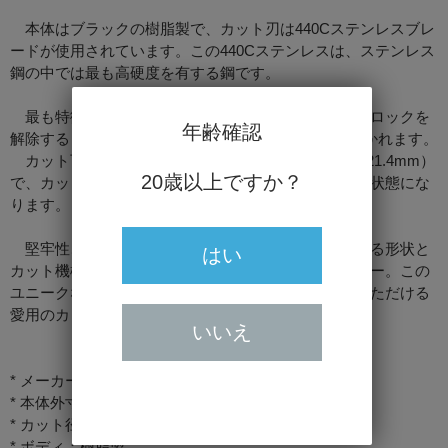
本体はブラックの樹脂製で、カット刃は440Cステンレスブレ
ードが使用されています。この440Cステンレスは、ステンレス
鋼の中では最も高硬度を有する鋼です。
最も特徴的なのはティアドロップ型の本体形状で、ロックを
年齢確認
解除すると2枚の刃は、スプリングにより自動的に開かれます。
カット可能なリングの最大径はリングゲージ54（φ21.4mm）
20歳以上ですか？
で、カット後はオートでロックがかかり、刃は閉じた状態にな
ります。
堅牢性、シャープな切れ味、オリジナリティあふれる形状と
はい
カット機構、そして樹脂ボディによるプライスバリュー。この
ユニークな形状がお好きな方であれば、長く使っていただける
愛用のカッターになると思いますよ。
いいえ
* メーカー：XIKAR/ジカー
* 本体外寸：幅46mm×長さ78mm×厚さ6mm（本体部）
* カット径：RG54（φ21.4mm）
* ボディ：樹脂製