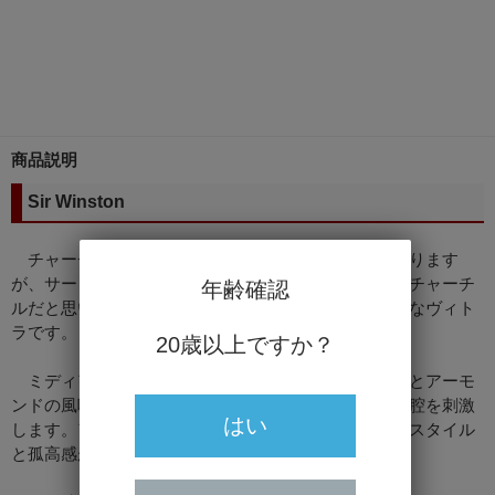
商品説明
Sir Winston
チャーチルサイズには、素晴らしいシガーが多数あります
が、サー・ウィンストンはその中でもトップクラスのチャーチ
年齢確認
ルだと思います。実はアップマンの中で私が一番好きなヴィト
ラです。
20歳以上ですか？
ミディアムからフルボディーで、コーヒークリームとアーモ
ンドの風味が、シルクのようになめらかさで口腔と鼻腔を刺激
はい
します。アップマンの中でもSir Winstonには、独自のスタイル
と孤高感が感じられます。