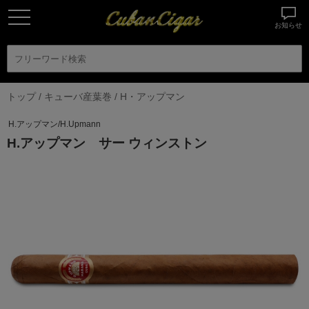
お知らせ
トップ
/
キューバ産葉巻
/
H・アップマン
H.アップマン/H.Upmann
H.アップマン サー ウィンストン