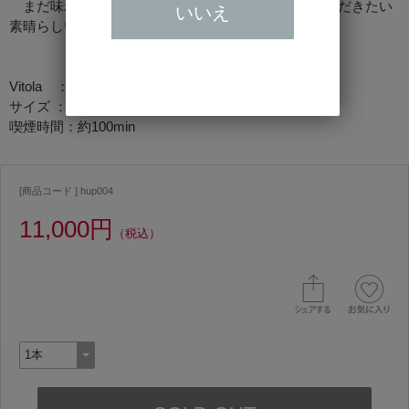
まだ味わったことのない方は是非一度、お試しいただきたい
いいえ
素晴らしい葉巻です。
Vitola ：チャーチル
サイズ ：178mm×18.65mm
喫煙時間：約100min
[商品コード ] hup004
11,000円
（税込）