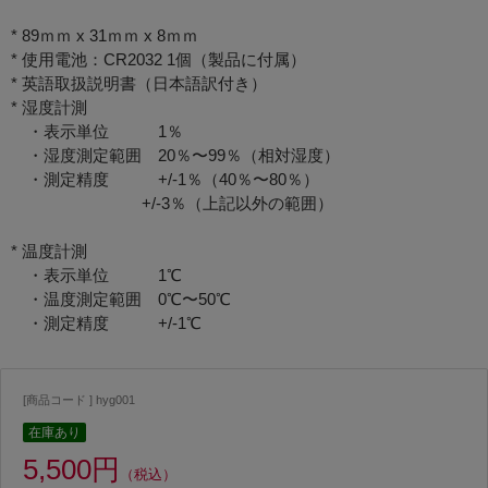
* 89ｍｍ x 31ｍｍ x 8ｍｍ
* 使用電池：CR2032 1個（製品に付属）
* 英語取扱説明書（日本語訳付き）
* 湿度計測
・表示単位 1％
・湿度測定範囲 20％〜99％（相対湿度）
・測定精度 +/-1％（40％〜80％）
+/-3％（上記以外の範囲）
* 温度計測
・表示単位 1℃
・温度測定範囲 0℃〜50℃
・測定精度 +/-1℃
[商品コード ] hyg001
在庫あり
5,500円
（税込）