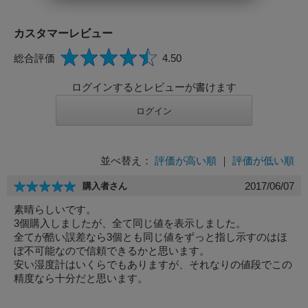
必須
カスタマーレビュー
必須
総合評価
4.50
必須
ログインするとレビューが書けます
並べ替え：
評価が高い順
｜
評価が低い順
2017/06/07
購入者さん
素晴らしいです。
必須
3個購入しましたが、全て同じ値を表示しました。
全てが酷い誤差なら3個とも同じ値をずっと指し示すのはほ
ぼ不可能なので信頼できるかと思います。
安い湿度計はいくらでもありますが、それなりの値段でこの
精度なら十分だと思います。