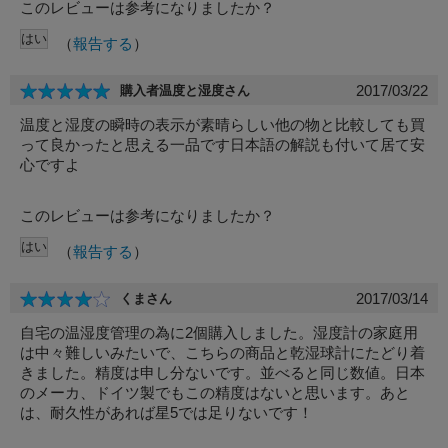
このレビューは参考になりましたか？
（
報告する
）
Eメール
電話
どちらでもよい
2017/03/22
購入者温度と湿度さん
温度と湿度の瞬時の表示が素晴らしい他の物と比較しても買
プライバシーポリシーをご確認ください。
って良かったと思える一品です日本語の解説も付いて居て安
心ですよ
このレビューは参考になりましたか？
（
報告する
）
プライバシーポリシーを確認しました。
2017/03/14
くまさん
自宅の温湿度管理の為に2個購入しました。湿度計の家庭用
は中々難しいみたいで、こちらの商品と乾湿球計にたどり着
きました。精度は申し分ないです。並べると同じ数値。日本
のメーカ、ドイツ製でもこの精度はないと思います。あと
は、耐久性があれば星5では足りないです！