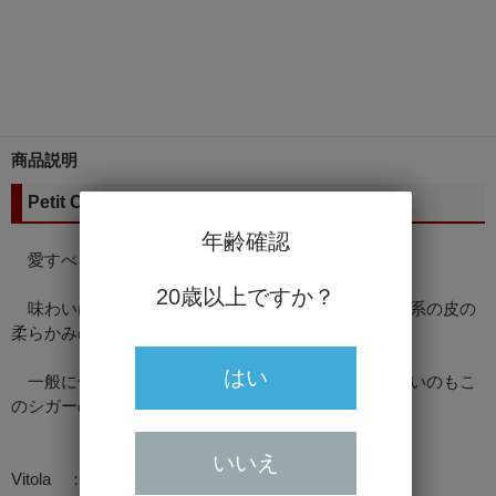
商品説明
Petit Coronas
年齢確認
愛すべきライトボディーのペティコロナ。
20歳以上ですか？
味わいはスムースかつライトで、カフェオレ、柑橘系の皮の
柔らかみのある甘さと風味を持っています。
はい
一般に他のペティコロナよりも巻きが良いことが多いのもこ
のシガーの特徴です。
いいえ
Vitola ：ペティコロナ