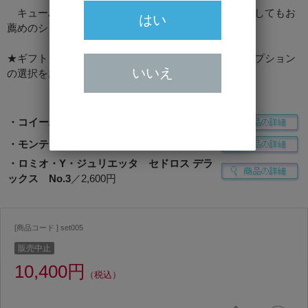
キューバ産プレミアムシガーのスターターパックとしてもお
はい
薦めのシガーセットです。
★ギフトラッピングをご希望の場合は、ラッピングオプション
いいえ
の選択をお願いします。
・コイーバ シグロ I
／3,700円
・モンテクリスト エドゥムンド
／4,100円
・ロミオ・Y・ジュリエッタ セドロス デラ
ックス No.3
／2,600円
[商品コード ] set005
販売中止
10,400円
（税込）