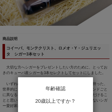
商品説明
コイーバ、モンテクリスト、ロメオ・Y・ジュリエッ
タ シガー3本セット
大切な方へシガーをプレゼントしたい方のために、とってお
きのキューバ産シガーを3本セレクトしてセットにしました。
いずれのシガーも、豊かな風味とリッチなアロマを持った、
年齢確認
世界的にも非常に人気の高いシガーです。シガーブランドごと
に異なるキャラクターの違いも、きっとお楽しみいただけるこ
とと思います。このシガーをプレゼントされて嬉しくないシガ
20歳以上ですか？
ー愛好家はいないかもしれません。