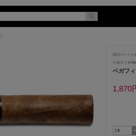
ナ）
[商品コード ] vg
ベガフィナ/Veg
ベガフィナ
1,870