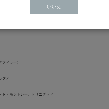
をイメージさせます。
いいえ
ずですが、甘みが若干強くなり、シロップ漬け
続き、苦み、えぐみが表れることもなく、たっ
Eメ
グフィラー）
プライバ
ラグア
・ド・モントレー、トリニダッド