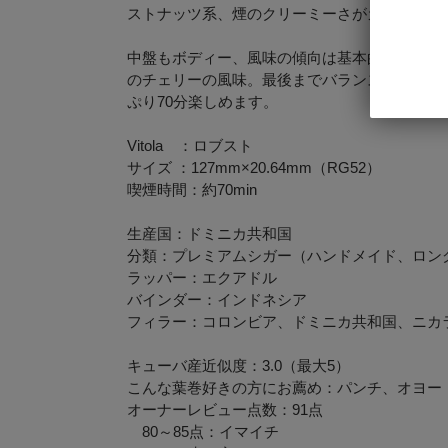
ストナッツ系、煙のクリーミーさがカプチーノ
中盤もボディー、風味の傾向は基本的に変わら
のチェリーの風味。最後までバランスの良さが
ぷり70分楽しめます。
Vitola ：ロブスト
サイズ ：127mm×20.64mm（RG52）
喫煙時間：約70min
生産国：ドミニカ共和国
分類：プレミアムシガー（ハンドメイド、ロン
ラッパー：エクアドル
バインダー：インドネシア
フィラー：コロンビア、ドミニカ共和国、ニカ
キューバ産近似度：3.0（最大5）
こんな葉巻好きの方にお薦め：パンチ、オヨー
オーナーレビュー点数：91点
80～85点：イマイチ