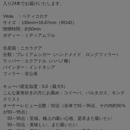
入り24本でお届けいたします。
Vitola ：ペティコロナ
サイズ ：130mm×16.67mm（RG42）
喫煙時間：約50min
ボディー：ミディアムフル
生産国：ニカラグア
分類：プレミアムシガー（ハンドメイド、ロングフィラー）
ラッパー：エクアドル（ハバノ種）
バインダー：インドネシア
フィラー：非公表
キューバ産近似度：5.0（最大5）
こんな葉巻好きの方にお薦め：コイーバ、パルタガス、モンテ
クリスト
オーナーレビュー点数：92点（全体で91～95点、その内約50％
が93～95点）
93～95点：至福、極上の吸い心地、是非また吸いたい
90～92点：美味しい、また吸いたい