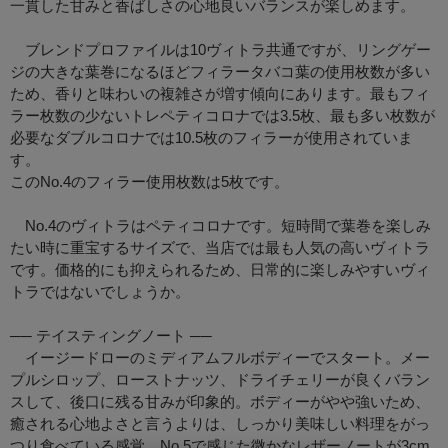
一貫した甘みと香ばしさの心地良いバランスが楽しめます。
ブレンドプロファイルは10ヴィトラ共通ですが、リングゲー
ジの大きな葉巻になるほどフィラータバコ葉の使用枚数が多い
ため、香りと味わいの複雑さが増す傾向にあります。最もフィ
ラー枚数の少ないトレペティコロナでは3.5枚、最も多い枚数が
必要なダブルコロナでは10.5枚のフィラーが使用されていま
す。
このNo.4のフィラー使用枚数は5枚です。
No.4のヴィトラはペティコロナです。短時間で葉巻を楽しみ
たい時に重宝するサイズで、当店では最も人気の高いヴィトラ
です。価格的にも抑えられるため、日常的に楽しみやすいヴィ
トラではないでしょうか。
── テイスティングノート ──
イージードローのミディアムフルボディーでスタート。メー
プルシロップ、ローストナッツ、ドライチェリーが良くバラン
スして、後口に残る甘みが印象的。ボディーがやや強いため、
癒される心地よさと言うよりは、しっかり美味しい料理をがっ
つり食べている感覚。No.5で感じた微かなレザーノートが3cm