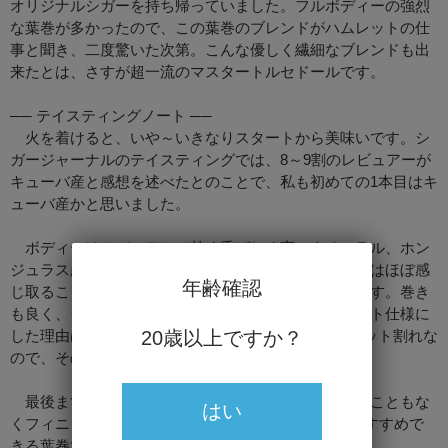
オリジナルシガーを持ち帰っていました。フルボディーの強烈
な葉巻が多かったので、この葉巻のブレンドがハムレットの仕
事と聞き、二度驚いた次第。こんな優しく繊細なブレンドも出
来たとは、さすが超一流のマスタートルセドールです。
── テイスティングノート ──
火を着けると、いや～いきなりスタートから美味いです。シ
ガージャーナルのテイスティングでは、8～9割のレビュアーが
キューバ産と感想を述べたとのことで、私も初めての1本目はキ
ューバ産かと思いました。
ボディーはミディアムで甘く香ばしく実にナチュラル、ホン
ジュラス産と分かって吸ってみても、ノンキューバ感はほぼ感
年齢確認
じ取ることが出来ません。これは、本当に美味しいです。巻き
も良く、ラッパーの仕上げも美しいですね。アンカット仕様に
20歳以上ですか？
した理由は不明ですが、ラッパー割れの9割以上がフット割れな
ので、その対策なのかもしれません。
最後まで変化はあまりなく、雑味やえぐみが現れることもな
はい
くフィニッシュ。キューバ産葉巻好きの方に100％おすすめで
きる葉巻です。ぜひ吸ってみてください。