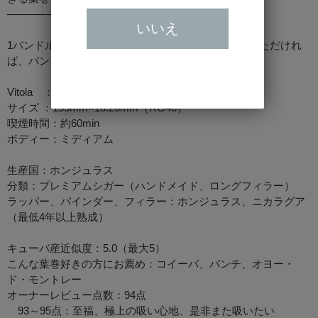
───────────────
いいえ
1バンドルは25本入りとなっています。25本ご注文いただけれ
ば、バンドル25本でお届けいたします。
Vitola ：少し長いコロナゴルダ
サイズ ：155mm×18.26mm（RG46）
喫煙時間：約60min
ボディー：ミディアム
生産国：ホンジュラス
分類：プレミアムシガー（ハンドメイド、ロングフィラー）
ラッパー、バインダー、フィラー：ホンジュラス、ニカラグア
（最低4年以上熟成）
キューバ産近似度：5.0（最大5）
こんな葉巻好きの方にお薦め：コイーバ、パンチ、オヨー・
ド・モントレー
オーナーレビュー点数：94点
93～95点：至福、極上の吸い心地、是非また吸いたい